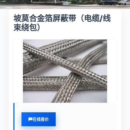
坡莫合金箔屏蔽带（电缆/线
束绕包）
在线报价