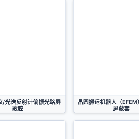
仪/光谱反射计偏振光路屏
晶圆搬运机器人（EFE
蔽腔
屏蔽套