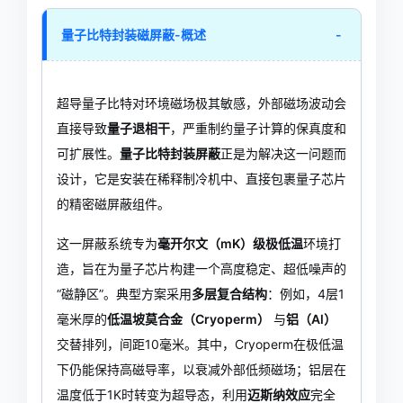
量子比特封装磁屏蔽-概述
-
超导量子比特对环境磁场极其敏感，外部磁场波动会
直接导致
量子退相干
，严重制约量子计算的保真度和
可扩展性
。
量子比特封装屏蔽
正是为解决这一问题而
设计，它是安装在稀释制冷机中、直接包裹量子芯片
的精密磁屏蔽组件。
这一屏蔽系统专为
毫开尔文（mK）级极低温
环境打
造，旨在为量子芯片构建一个高度稳定、超低噪声的
“磁静区”
。典型方案采用
多层复合结构
：例如，4层1
毫米厚的
低温坡莫合金（Cryoperm）
与
铝（Al）
交替排列，间距10毫米
。其中，Cryoperm在极低温
下仍能保持高磁导率
，以衰减外部低频磁场；铝层在
温度低于1K时转变为超导态，利用
迈斯纳效应
完全