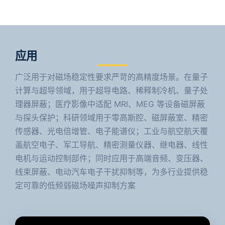
应用
广泛用于对磁场稳定性要求严苛的高精度场景。在量子
计算与超导领域，用于超导电路、稀释制冷机、量子处
理器屏蔽；医疗影像中适配 MRI、MEG 等设备磁屏蔽
与探头保护；科研领域用于零高斯腔、磁屏蔽室、精密
传感器、光电倍增管、电子能谱仪；工业与航空航天覆
盖航空电子、军工导航、精密测量仪器、继电器、线性
电机与运动控制部件；同时应用于高端音频、变压器、
线束屏蔽、电动汽车电子干扰抑制等，为多行业提供稳
定可靠的低频弱磁场噪声抑制方案