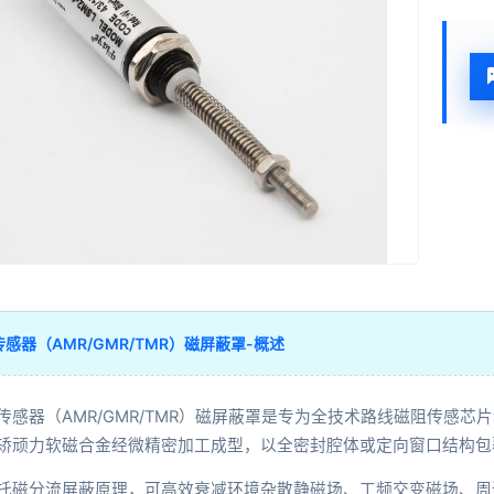
感器（AMR/GMR/TMR）磁屏蔽罩-概述
传感器（AMR/GMR/TMR）磁屏蔽罩是专为全技术路线磁阻传感
矫顽力软磁合金经微精密加工成型，以全密封腔体或定向窗口结构包
托磁分流屏蔽原理，可高效衰减环境杂散静磁场、工频交变磁场、周