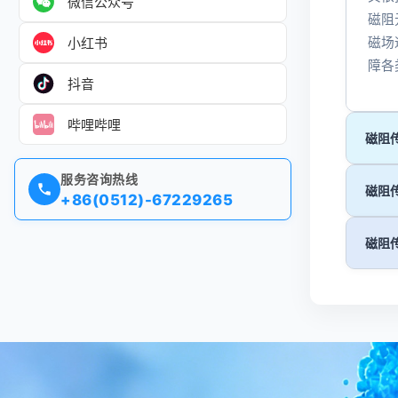
微信公众号
磁阻
小红书
磁场
障各
抖音
哔哩哔哩
磁阻传
服务咨询热线
磁阻传
+86(0512)-67229265
磁阻传